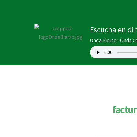
Ir
al
contenido
Escucha en di
Onda Bierzo - Onda C
factu