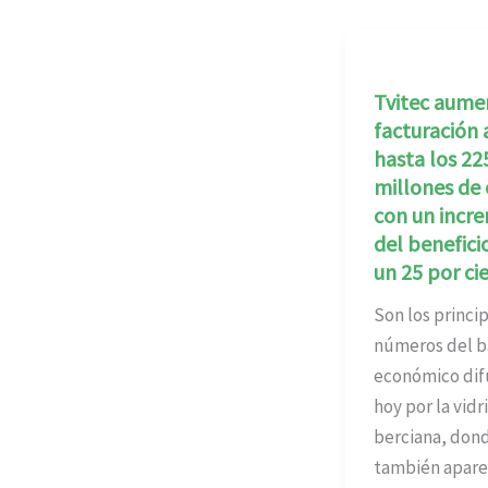
Tvitec aume
facturación 
hasta los 22
millones de 
con un incr
del benefici
un 25 por ci
Son los princi
números del b
económico dif
hoy por la vidr
berciana, don
también apare