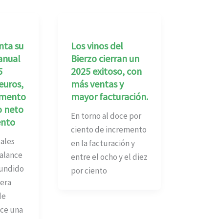
nta su
Los vinos del
anual
Bierzo cierran un
5
2025 exitoso, con
euros,
más ventas y
emento
mayor facturación.
o neto
En torno al doce por
ento
ciento de incremento
pales
en la facturación y
alance
entre el ocho y el diez
undido
por ciento
iera
de
ce una