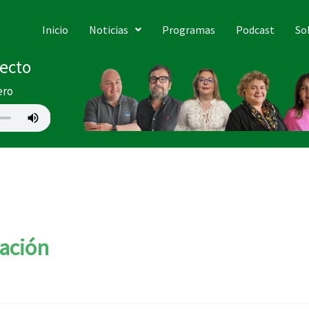
Inicio
Noticias
Programas
Podcast
So
recto
ero
ración