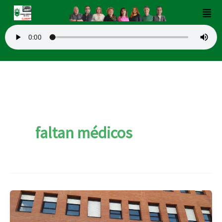
Ir
Men
al
contenido
faltan médicos