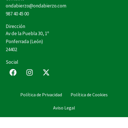
ondabierzo@ondabierzo.com
987 40 45 00
Dirección
Av de la Puebla 30, 1º
Ponferrada (León)
24402
Social
F
I
X
a
n
-
c
s
t
e
t
w
Política de Privacidad
Política de Cookies
b
a
i
o
g
t
Aviso Legal
o
r
t
k
a
e
m
r