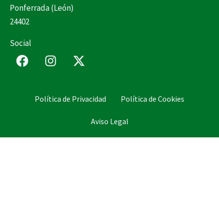
Ponferrada (León)
24402
Social
F
I
X
a
n
-
c
s
t
e
t
w
Política de Privacidad
Política de Cookies
b
a
i
o
g
t
Aviso Legal
o
r
t
k
a
e
m
r