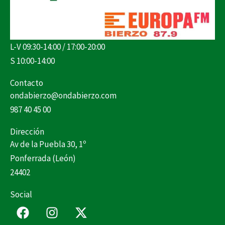
L-V 09:30-14:00 / 17:00-20:00
S 10:00-14:00
Contacto
ondabierzo@ondabierzo.com
987 40 45 00
Dirección
Av de la Puebla 30, 1º
Ponferrada (León)
24402
Social
F
I
X
a
n
-