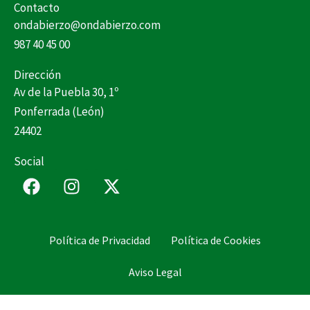
Contacto
ondabierzo@ondabierzo.com
987 40 45 00
Dirección
Av de la Puebla 30, 1º
Ponferrada (León)
24402
Social
F
I
X
a
n
-
c
s
t
e
t
w
Política de Privacidad
Política de Cookies
b
a
i
o
g
t
Aviso Legal
o
r
t
k
a
e