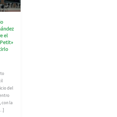
io
nández
e el
«Petit»
irlo
rto
il
icio del
centro
 con la
[…]