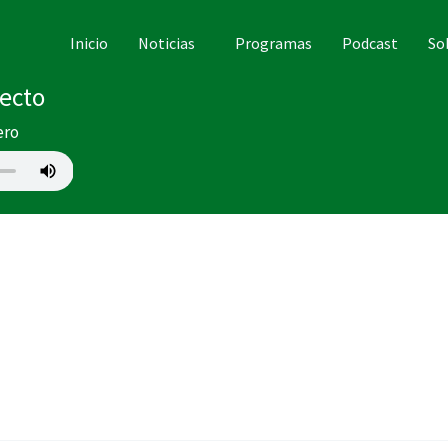
Inicio
Noticias
Programas
Podcast
So
recto
ero