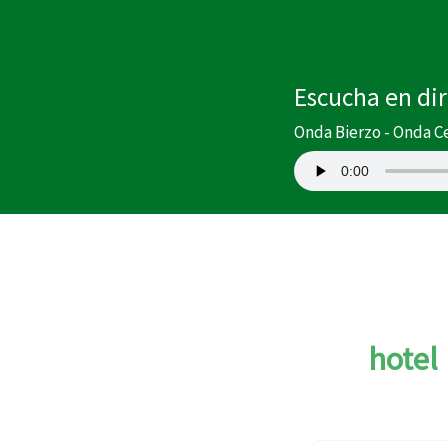
Ir
al
contenido
Escucha en di
Onda Bierzo - Onda C
hotel