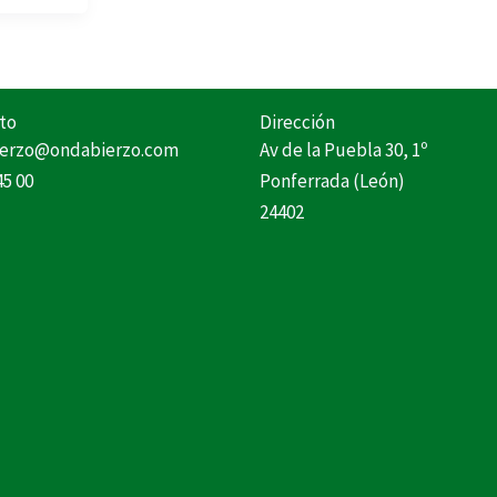
to
Dirección
erzo@ondabierzo.com
Av de la Puebla 30, 1º
45 00
Ponferrada (León)
24402