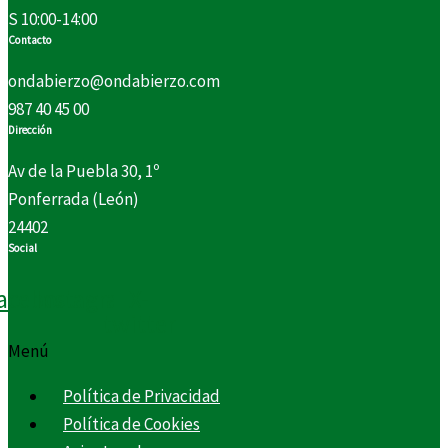
S 10:00-14:00
Contacto
ondabierzo@ondabierzo.com
987 40 45 00
Dirección
Av de la Puebla 30, 1º
Ponferrada (León)
24402
Social
acebook
Instagram
X-
twitter
Menú
Política de Privacidad
Política de Cookies