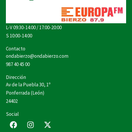
L-V 09:30-14:00 / 17:00-20:00
S 10:00-14:00
Contacto
ondabierzo@ondabierzo.com
987 40 45 00
Dirección
Av de la Puebla 30, 1º
Ponferrada (León)
24402
Social
F
I
X
a
n
-