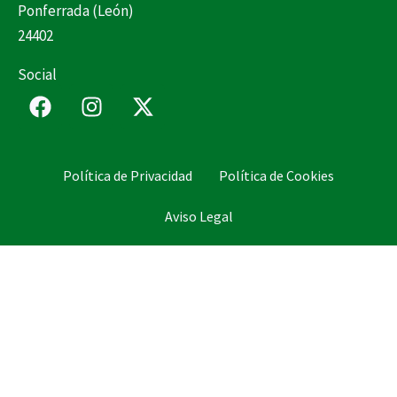
Ponferrada (León)
24402
Social
F
I
X
a
n
-
c
s
t
e
t
w
Política de Privacidad
Política de Cookies
b
a
i
o
g
t
Aviso Legal
o
r
t
k
a
e
m
r