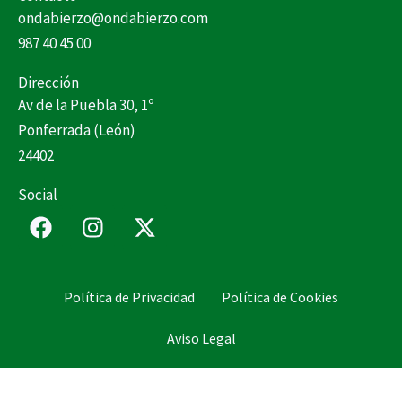
ondabierzo@ondabierzo.com
987 40 45 00
Dirección
Av de la Puebla 30, 1º
Ponferrada (León)
24402
Social
F
I
X
a
n
-
c
s
t
e
t
w
Política de Privacidad
Política de Cookies
b
a
i
o
g
t
Aviso Legal
o
r
t
k
a
e
m
r