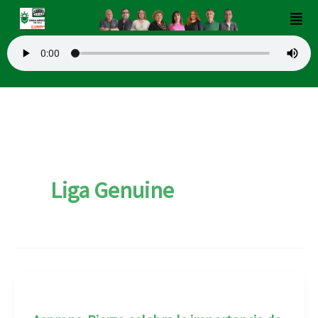
Ir
Men
al
contenido
Liga Genuine