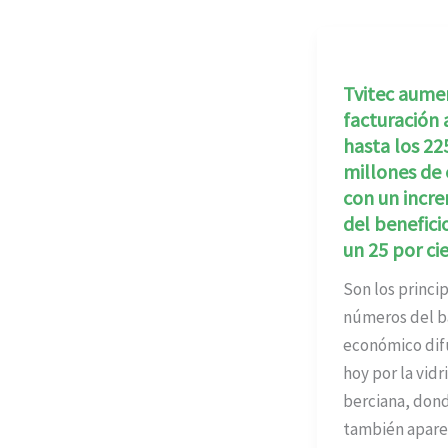
Tvitec aume
facturación 
hasta los 22
millones de 
con un incr
del benefici
un 25 por ci
Son los princi
números del b
económico dif
hoy por la vidr
berciana, don
también apare