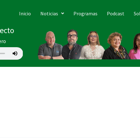
Inicio
Noticias
Programas
Podcast
So
recto
ero