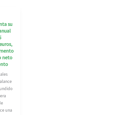
nta su
anual
5
euros,
emento
o neto
ento
pales
alance
undido
iera
de
ce una