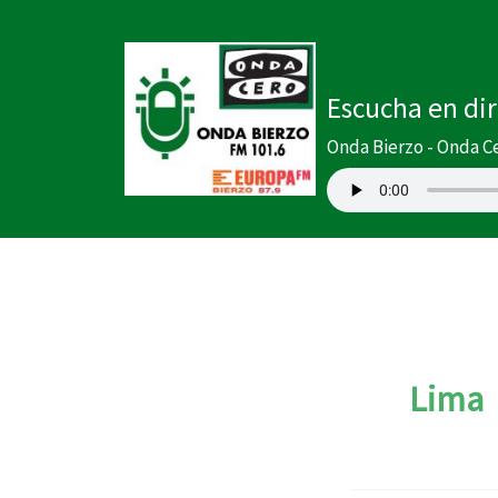
Ir
al
contenido
Escucha en di
Onda Bierzo - Onda C
Lima