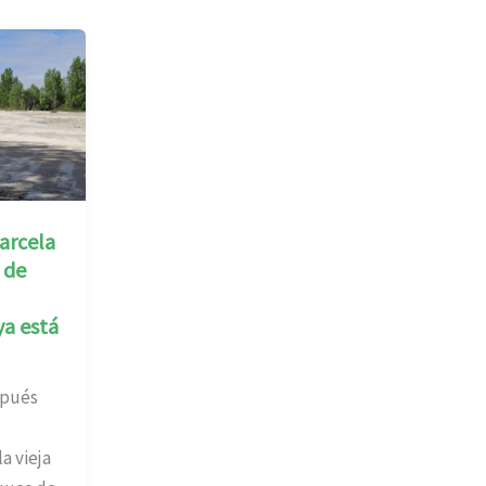
arcela
 de
ya está
spués
a vieja