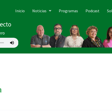
Inicio
Noticias
Programas
Podcast
So
recto
ero
a