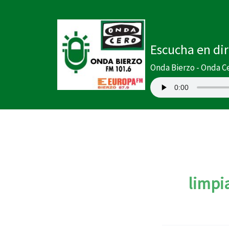
Ir
al
contenido
Escucha en di
Onda Bierzo - Onda C
limpi