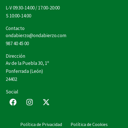
L-V 09:30-14:00 / 17:00-20:00
S 10:00-14:00
Contacto
ondabierzo@ondabierzo.com
987 40 45 00
Dirección
Av de la Puebla 30, 1º
Ponferrada (León)
24402
Social
F
I
X
a
n
-
c
s
t
e
t
w
Política de Privacidad
Política de Cookies
b
a
i