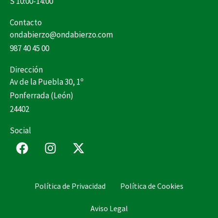
S 10:00-14:00
Contacto
ondabierzo@ondabierzo.com
987 40 45 00
Dirección
Av de la Puebla 30, 1º
Ponferrada (León)
24402
Social
F
I
X
a
n
-
c
s
t
e
t
w
Política de Privacidad
Política de Cookies
b
a
i
o
g
t
Aviso Legal
o
r
t