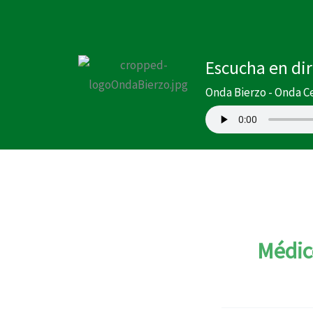
Ir
al
contenido
Escucha en di
Onda Bierzo - Onda C
Médic