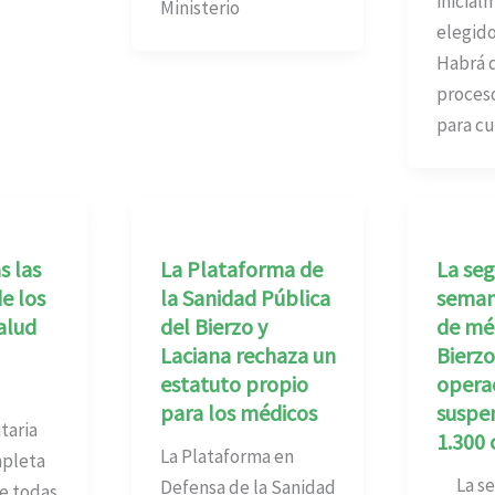
inicial
Ministerio
elegido
Habrá q
proces
para cu
 las
La Plataforma de
La se
e los
la Sanidad Pública
seman
alud
del Bierzo y
de méd
Laciana rechaza un
Bierzo
estatuto propio
opera
para los médicos
suspen
taria
1.300 
La Plataforma en
mpleta
La seg
Defensa de la Sanidad
de todas