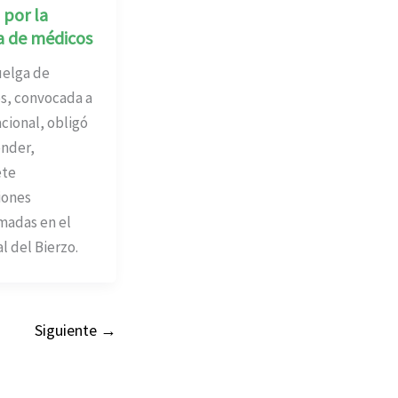
 por la
a de médicos
elga de
s, convocada a
acional, obligó
ender,
ete
iones
madas en el
l del Bierzo.
Siguiente
→