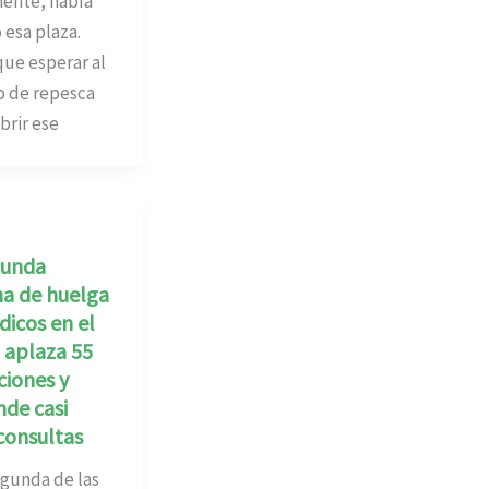
mente, había
 esa plaza.
ue esperar al
o de repesca
brir ese
gunda
a de huelga
icos en el
 aplaza 55
ciones y
de casi
consultas
unda de las