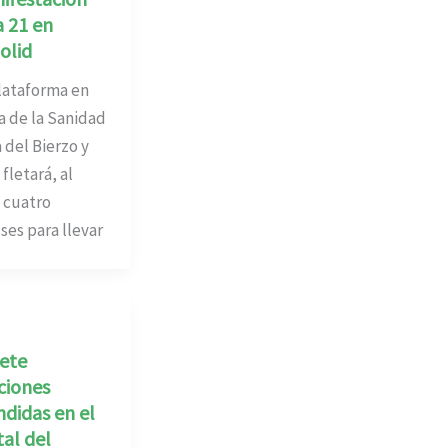
a 21 en
olid
taforma en
 de la Sanidad
 del Bierzo y
fletará, al
 cuatro
es para llevar
iete
ciones
didas en el
al del