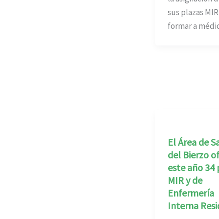
sus plazas MIR
formar a médi
El Área de S
del Bierzo o
este año 34 
MIR y de
Enfermería
Interna Res