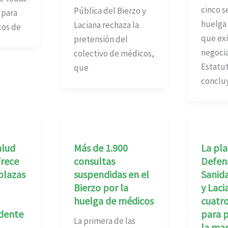
cinco 
Pública del Bierzo y
 para
huelga
Laciana rechaza la
cos de
que exi
pretensión del
negoci
colectivo de médicos,
Estatu
que
conclu
alud
Más de 1.900
La pl
frece
consultas
Defens
plazas
suspendidas en el
Sanida
Bierzo por la
y Laci
huelga de médicos
cuatr
idente
para p
La primera de las
la man