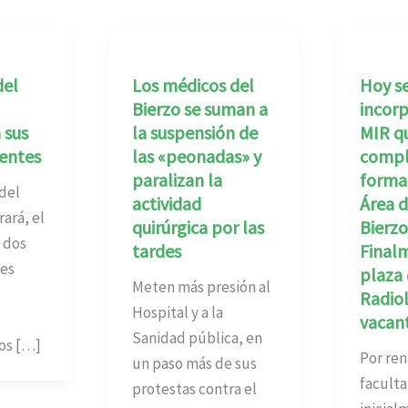
del
Los médicos del
Hoy s
Bierzo se suman a
incorp
 sus
la suspensión de
MIR q
dentes
las «peonadas» y
compl
paralizan la
formac
del
actividad
Área d
ará, el
quirúrgica por las
Bierzo
 dos
tardes
Finalm
es
plaza
Meten más presión al
Radio
Hospital y a la
vacan
Sanidad pública, en
os […]
Por ren
un paso más de sus
faculta
protestas contra el