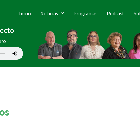
Inicio
Noticias
Programas
Podcast
So
recto
ero
os