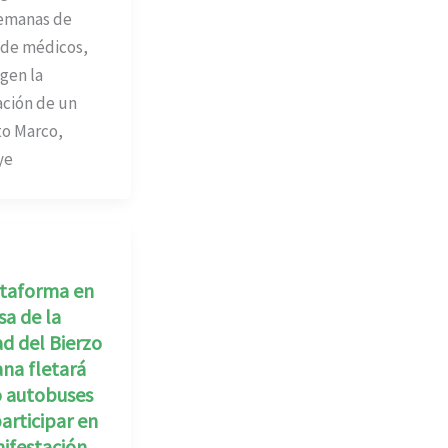
semanas de
 de médicos,
gen la
ación de un
to Marco,
ye
ataforma en
a de la
d del Bierzo
ana fletará
o autobuses
articipar en
ifestación