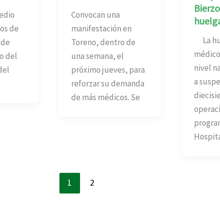
Bierzo
dio
Convocan una
huelg
nos de
manifestación en
La hu
 de
Toreno, dentro de
médico
o del
una semana, el
nivel n
del
próximo jueves, para
a susp
reforzar su demanda
diecisi
de más médicos. Se
operac
progra
Hospita
1
2