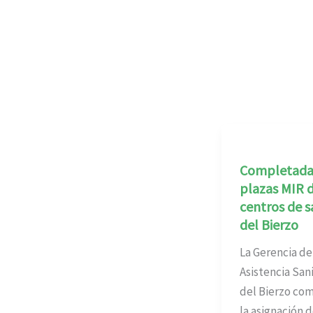
Completadas
plazas MIR d
centros de s
del Bierzo
La Gerencia de
Asistencia Sani
del Bierzo co
la asignación 