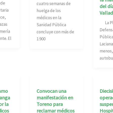
 de
cuatro semanas de
del dí
taria
huelga de los
Vallad
ece,
médicos en la
La Pla
lazas
Sanidad Pública
Defensa
rmería
concluye con más de
Pública
nte. El
1.900
Laciana 
menos,
autobus
ramo
Convocan una
Diecis
langa
manifestación en
opera
r la
Toreno para
suspen
icos
reclamar médicos
Hospit