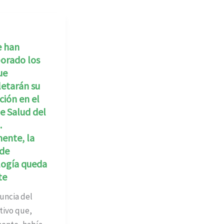
e han
orado los
ue
etarán su
ión en el
e Salud del
.
ente, la
 de
logía queda
te
uncia del
tivo que,