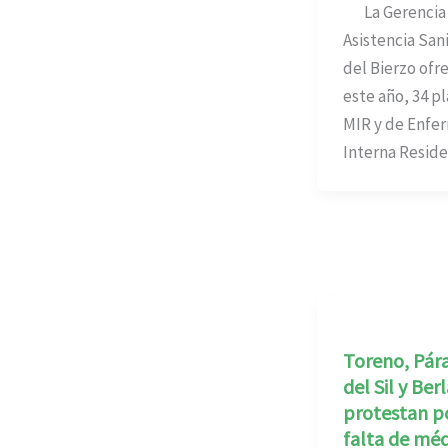
La Gerencia
Asistencia Sani
del Bierzo ofr
este año, 34 p
MIR y de Enfe
Interna Reside
Toreno, Pá
del Sil y Ber
protestan po
falta de méd