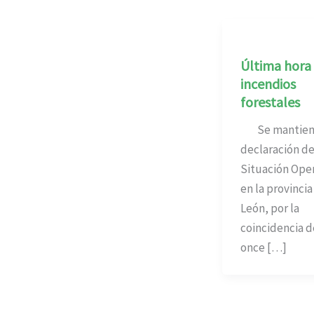
Última hora 
incendios
forestales
Se mantiene
declaración d
Situación Oper
en la provincia
León, por la
coincidencia d
once […]