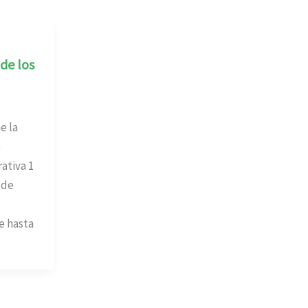
de los
 la
e
ativa 1
 de
e hasta