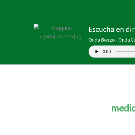
Ir
al
contenido
Escucha en di
Onda Bierzo - Onda C
medio