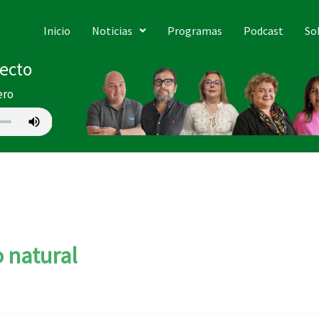
Inicio
Noticias
Programas
Podcast
So
recto
ero
 natural