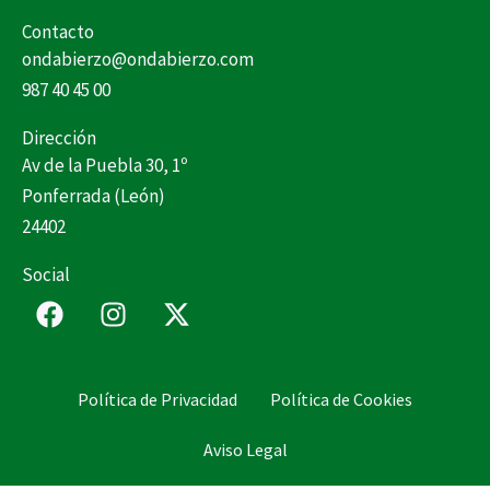
Contacto
ondabierzo@ondabierzo.com
987 40 45 00
Dirección
Av de la Puebla 30, 1º
Ponferrada (León)
24402
Social
F
I
X
a
n
-
c
s
t
e
t
w
Política de Privacidad
Política de Cookies
b
a
i
o
g
t
Aviso Legal
o
r
t