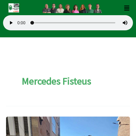
Ir
Men
al
contenido
Mercedes Fisteus