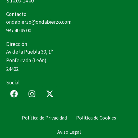
S 10:00-14:00
Contacto
ondabierzo@ondabierzo.com
987 40 45 00
Dirección
Av de la Puebla 30, 1º
Ponferrada (León)
24402
Social
F
I
X
a
n
-
c
s
t
e
t
w
Política de Privacidad
Política de Cookies
b
a
i
o
g
t
Aviso Legal
o
r
t