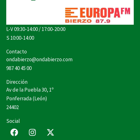
L-V 09:30-14:00 / 17:00-20:00
S 10:00-14:00
Contacto
ondabierzo@ondabierzo.com
987 40 45 00
Dirección
Av de la Puebla 30, 1º
Ponferrada (León)
24402
Social
F
I
X
a
n
-