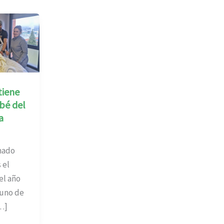
tiene
bé del
a
mado
 el
el año
 uno de
…]