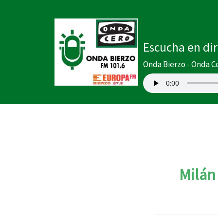
Ir
al
contenido
Escucha en di
Onda Bierzo - Onda C
Milán