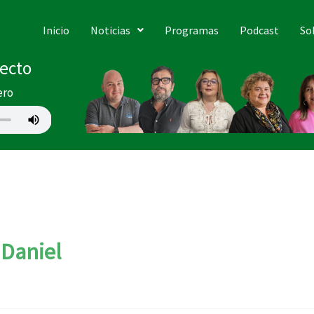
Inicio
Noticias
Programas
Podcast
So
recto
ero
 Daniel