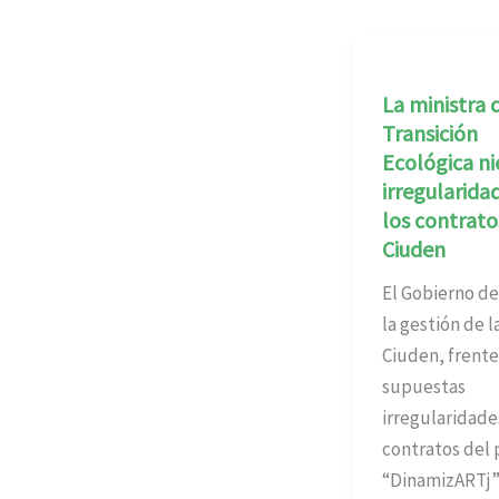
La ministra 
Transición
Ecológica n
irregularida
los contrato
Ciuden
El Gobierno d
la gestión de l
Ciuden, frente 
supuestas
irregularidade
contratos del 
“DinamizARTj”