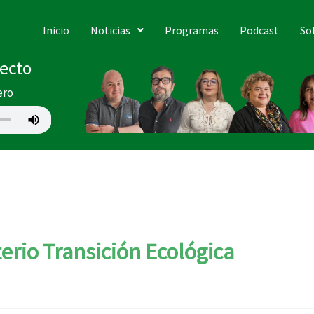
Inicio
Noticias
Programas
Podcast
So
recto
ero
terio Transición Ecológica