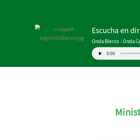
Ir
al
contenido
Escucha en di
Onda Bierzo - Onda C
Minis