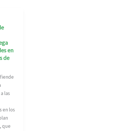
de
iega
des en
s de
efiende
a
a las
s en los
plan
, que