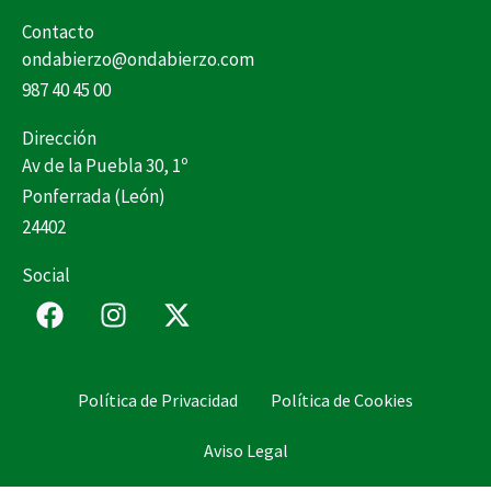
Contacto
ondabierzo@ondabierzo.com
987 40 45 00
Dirección
Av de la Puebla 30, 1º
Ponferrada (León)
24402
Social
F
I
X
a
n
-
c
s
t
e
t
w
Política de Privacidad
Política de Cookies
b
a
i
o
g
t
Aviso Legal
o
r
t