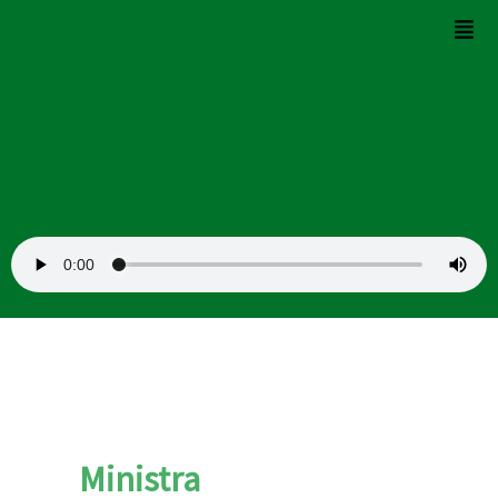
Buscar
Ir
Men
por:
al
contenido
Ministra