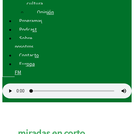
cultura
Opinión
Programas
Podcast
Sobre
nosotros
Contacto
Europa
FM
miradas en corto