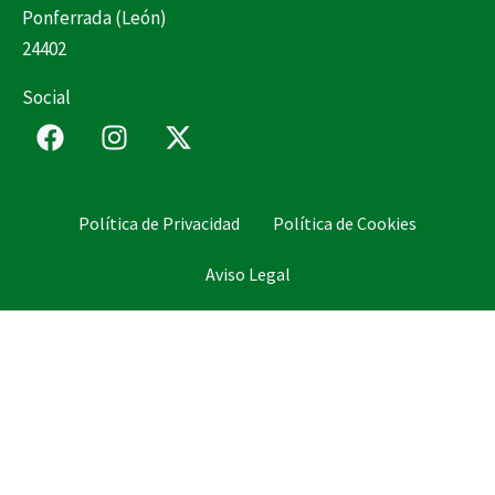
Ponferrada (León)
24402
Social
F
I
X
a
n
-
c
s
t
e
t
w
Política de Privacidad
Política de Cookies
b
a
i
o
g
t
Aviso Legal
o
r
t
k
a
e
m
r