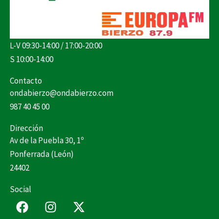
L-V 09:30-14:00 / 17:00-20:00
S 10:00-14:00
Contacto
ondabierzo@ondabierzo.com
987 40 45 00
Dirección
Av de la Puebla 30, 1º
Ponferrada (León)
24402
Social
F
I
X
a
n
-