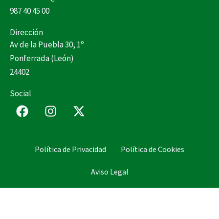
987 40 45 00
Dirección
Av de la Puebla 30, 1º
Ponferrada (León)
24402
Social
F
I
X
a
n
-
c
s
t
e
t
w
Política de Privacidad
Política de Cookies
b
a
i
o
g
t
Aviso Legal
o
r
t
k
a
e
m
r