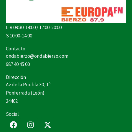
L-V 09:30-14:00 / 17:00-20:00
S 10:00-14:00
Contacto
ondabierzo@ondabierzo.com
987 40 45 00
Dirección
Av de la Puebla 30, 1º
Ponferrada (León)
24402
Social
F
I
X
a
n
-