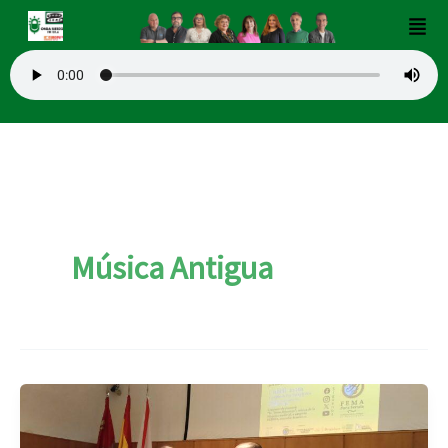
Ir
Men
al
contenido
Música Antigua