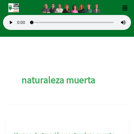
Ir
Men
al
contenido
naturaleza muerta