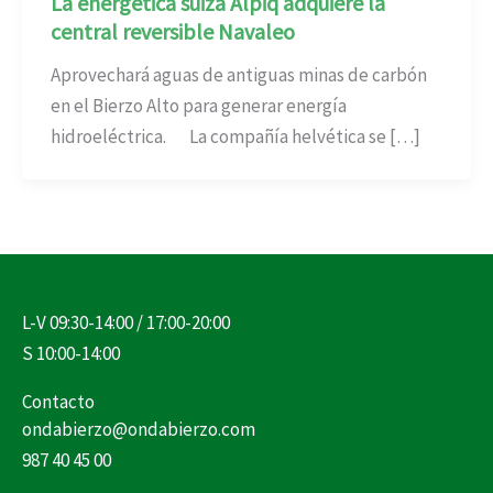
La energética suiza Alpiq adquiere la
central reversible Navaleo
Aprovechará aguas de antiguas minas de carbón
en el Bierzo Alto para generar energía
hidroeléctrica. La compañía helvética se […]
L-V 09:30-14:00 / 17:00-20:00
S 10:00-14:00
Contacto
ondabierzo@ondabierzo.com
987 40 45 00