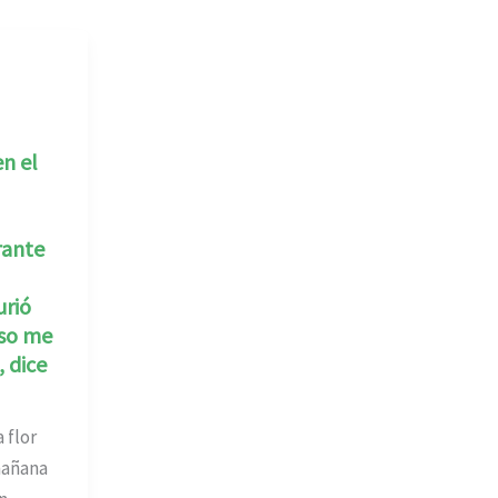
n el
rante
urió
so me
, dice
 flor
mañana