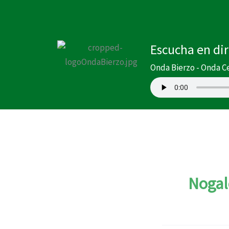
Ir
al
contenido
Escucha en di
Onda Bierzo - Onda C
Noga