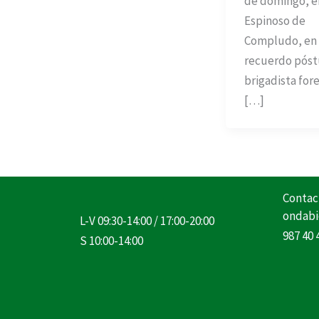
de domingo, e
Espinoso de
Compludo, en 
recuerdo póst
brigadista fore
[…]
Contac
ondabi
L-V 09:30-14:00 / 17:00-20:00
987 40 
S 10:00-14:00