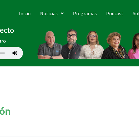
Inicio
Noticias
Programas
Podcast
So
recto
ero
lón