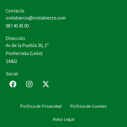
Contacto
ondabierzo@ondabierzo.com
987 40 45 00
Dirección
Av de la Puebla 30, 1º
Ponferrada (León)
24402
Social
F
I
X
a
n
-
c
s
t
e
t
w
Política de Privacidad
Política de Cookies
b
a
i
o
g
t
Aviso Legal
o
r
t