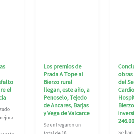
as
Los premios de
Concl
Prada A Tope al
obras
sfalto
Bierzo rural
del Se
re el
llegan, este año, a
Cardio
cia
Penoselo, Tejedo
Hospit
de Ancares, Barjas
Bierzo
zado
y Vega de Valcarce
invers
mejora
246.00
Se entregaron un
Se han
total de 18