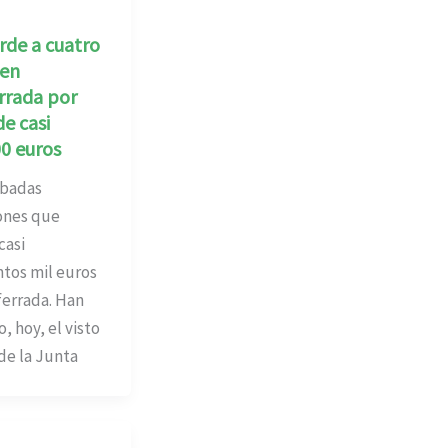
rde a cuatro
 en
rrada por
de casi
0 euros
adas
ones que
casi
ntos mil euros
errada. Han
, hoy, el visto
de la Junta