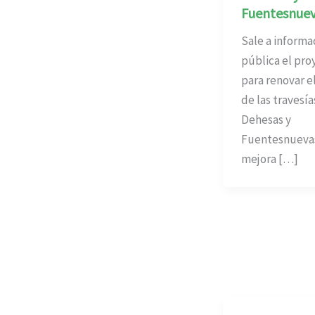
Fuentesnue
Sale a informa
pública el pro
para renovar e
de las travesía
Dehesas y
Fuentesnuevas;
mejora […]