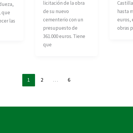
licitación de la obra
Castilla
dueza,
de su nuevo
hasta m
, que
cementerio con un
euros, 
cer las
presupuesto de
obras p
361.000 euros. Tiene
que
1
2
…
6