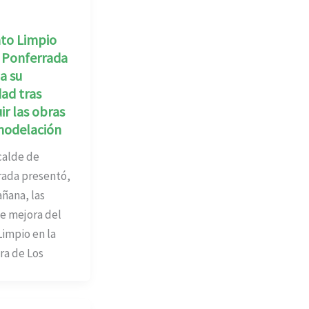
nto Limpio
e Ponferrada
a su
dad tras
ir las obras
modelación
alde de
rada presentó,
ñana, las
e mejora del
impio en la
ra de Los