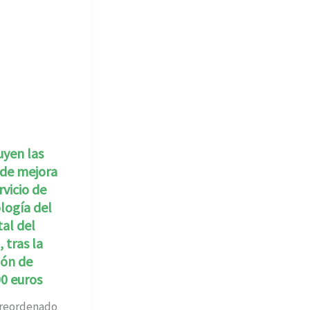
uyen las
 de mejora
rvicio de
logía del
al del
, tras la
ión de
0 euros
 reordenado