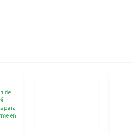
ón de
rá
s para
irme en