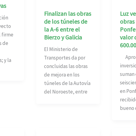
vas
Finalizan las obras
Luz ve
ción
de los túneles de
obras
yecto
la A-6 entre el
Ponfe
l firme
Bierzo y Galicia
valor 
s de
600.00
El Ministerio de
Aprob
Transportes da por
 y la
inversi
concluidas las obras
suman 
de mejora en los
seiscie
túneles de la Autovía
en Ponf
del Noroeste, entre
recibido
bueno 