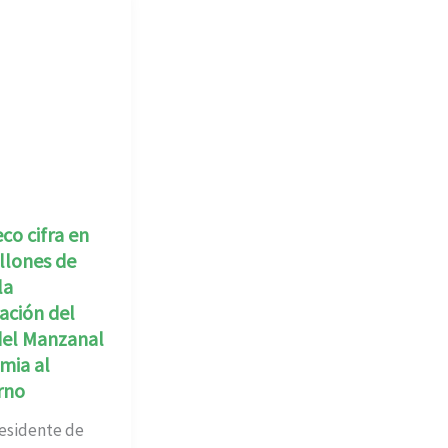
o cifra en
llones de
la
ación del
del Manzanal
mia al
rno
sidente de