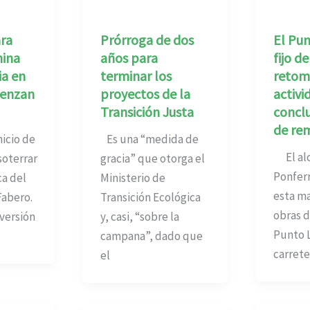
ra
Prórroga de dos
El Pu
mina
años para
fijo d
ia en
terminar los
retom
ienzan
proyectos de la
activi
Transición Justa
conclu
de re
icio de
Es una “medida de
El alc
soterrar
gracia” que otorga el
Ponfer
ca del
Ministerio de
esta ma
Fabero.
Transición Ecológica
obras d
versión
y, casi, “sobre la
Punto L
campana”, dado que
carrete
el