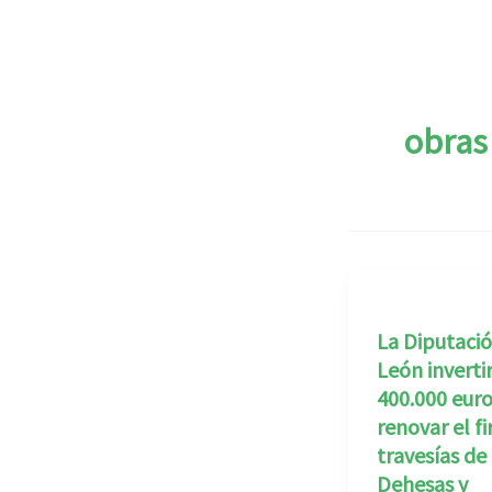
obras
La Diputaci
León inverti
400.000 euro
renovar el f
travesías de
Dehesas y