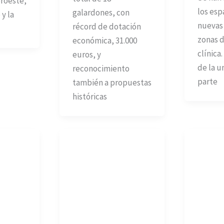
roeste,
los esp
galardones, con
 y la
nuevas 
récord de dotación
zonas d
económica, 31.000
clínica
euros, y
de la u
reconocimiento
parte
también a propuestas
históricas