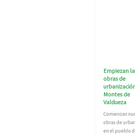
Empiezan la
obras de
urbanizació
Montes de
Valdueza
Comienzan nu
obras de urban
en el pueblo d