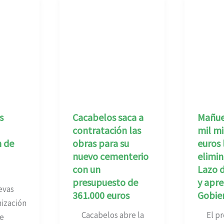
s
Cacabelos saca a
Mañuec
contratación las
mil mi
n de
obras para su
euros 
nuevo cementerio
elimin
con un
Lazo 
presupuesto de
y apre
evas
361.000 euros
Gobie
ización
Cacabelos abre la
El pre
e