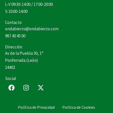
L-V 09:30-14:00 / 17:00-20:00
S 10:00-14:00
Contacto
ondabierzo@ondabierzo.com
987 40 45 00
Dirección
Av de la Puebla 30, 1º
Ponferrada (León)
24402
Social
F
I
X
a
n
-
c
s
t
e
t
w
Política de Privacidad
Política de Cookies
b
a
i