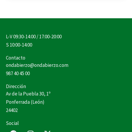
L-V 09:30-14:00 / 17:00-20:00
S 10:00-14:00
Contacto
ondabierzo@ondabierzo.com
987 40 45 00
Dirección
Av de la Puebla 30, 1º
Ponferrada (León)
24402
Social
F
I
X