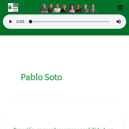
Ir
Men
al
contenido
Pablo Soto