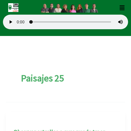
Ir
Men
al
contenido
Paisajes 25