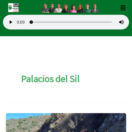
Ir
Men
al
contenido
Palacios del Sil