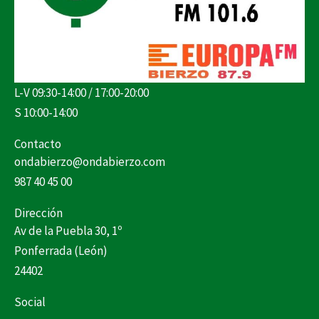
L-V 09:30-14:00 / 17:00-20:00
S 10:00-14:00
Contacto
ondabierzo@ondabierzo.com
987 40 45 00
Dirección
Av de la Puebla 30, 1º
Ponferrada (León)
24402
Social
F
I
X