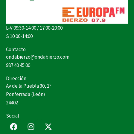
L-V 09:30-14:00 / 17:00-20:00
S 10:00-14:00
Contacto
ondabierzo@ondabierzo.com
987 40 45 00
Dirección
Av de la Puebla 30, 1º
Ponferrada (León)
24402
Social
F
I
X
a
n
-