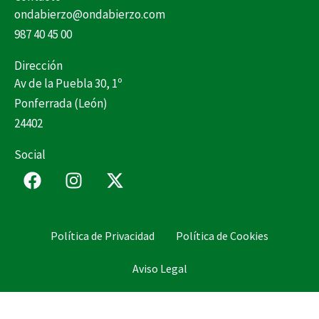
ondabierzo@ondabierzo.com
987 40 45 00
Dirección
Av de la Puebla 30, 1º
Ponferrada (León)
24402
Social
F
I
X
a
n
-
c
s
t
e
t
w
Política de Privacidad
Política de Cookies
b
a
i
o
g
t
Aviso Legal
o
r
t
k
a
e
m
r