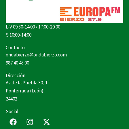
L-V 09:30-14:00 / 17:00-20:00
S 10:00-14:00
Contacto
ondabierzo@ondabierzo.com
987 40 45 00
Dirección
Av de la Puebla 30, 1º
Ponferrada (León)
24402
Social
F
I
X
a
n
-