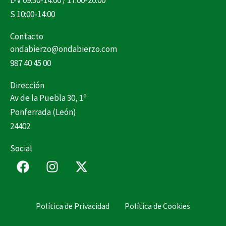
L-V 09:30-14:00 / 17:00-20:00
S 10:00-14:00
Contacto
ondabierzo@ondabierzo.com
987 40 45 00
Dirección
Av de la Puebla 30, 1º
Ponferrada (León)
24402
Social
F
I
X
a
n
-
c
s
t
e
t
w
Política de Privacidad
Política de Cookies
b
a
i
o
g
t