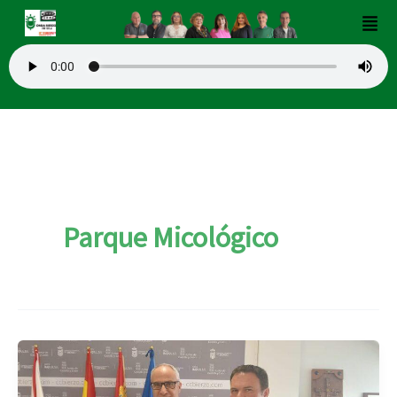
Ir
Men
al
contenido
Parque Micológico