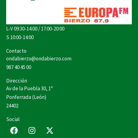
L-V 09:30-14:00 / 17:00-20:00
S 10:00-14:00
Contacto
ondabierzo@ondabierzo.com
987 40 45 00
Dirección
Av de la Puebla 30, 1º
Ponferrada (León)
24402
Social
F
I
X
a
n
-