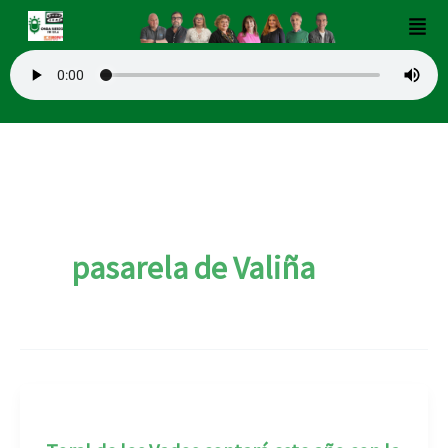
Ir
Men
al
contenido
pasarela de Valiña