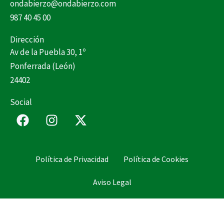
ondabierzo@ondabierzo.com
987 40 45 00
Dirección
Av de la Puebla 30, 1º
Ponferrada (León)
24402
Social
F
I
X
a
n
-
c
s
t
e
t
w
Política de Privacidad
Política de Cookies
b
a
i
o
g
t
Aviso Legal
o
r
t
k
a
e
m
r