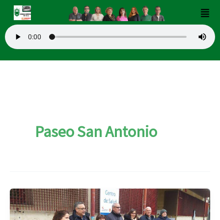
Ir
Men
al
contenido
Paseo San Antonio