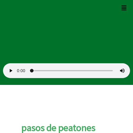
Ir
Men
al
contenido
pasos de peatones