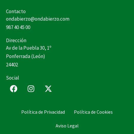
Contacto
ondabierzo@ondabierzo.com
987 40 45 00
Dirección
Av de la Puebla 30, 1º
Ponferrada (León)
24402
Social
F
I
X
a
n
-
c
s
t
e
t
w
Política de Privacidad
Política de Cookies
b
a
i
o
g
t
Aviso Legal
o
r
t