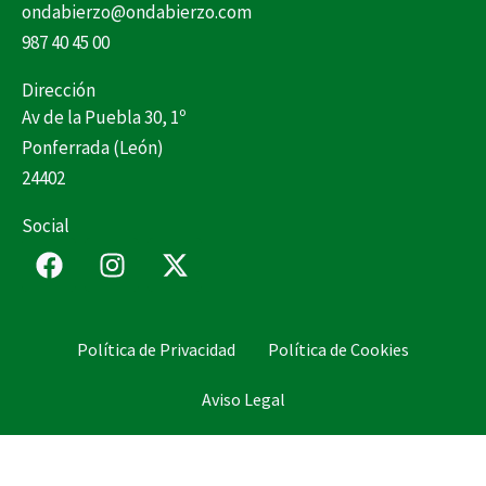
ondabierzo@ondabierzo.com
987 40 45 00
Dirección
Av de la Puebla 30, 1º
Ponferrada (León)
24402
Social
F
I
X
a
n
-
c
s
t
e
t
w
Política de Privacidad
Política de Cookies
b
a
i
o
g
t
Aviso Legal
o
r
t
k
a
e
m
r