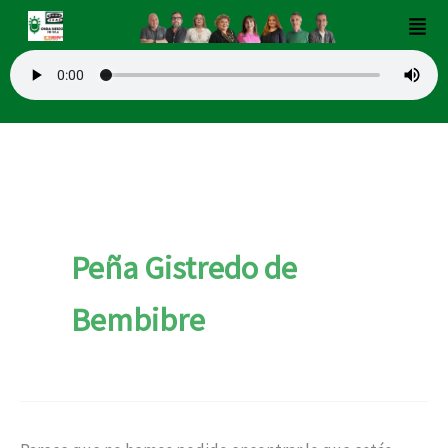
Buscar
Ir
Men
por:
al
contenido
Peña Gistredo de
Bembibre